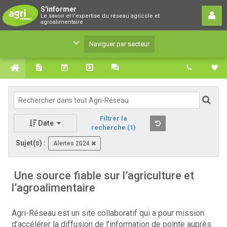
S'informer
S'informer
Le savoir et l'expertise du réseau agricole et
Le savoir et l'expertise du réseau agricole et
agroalimentaire
agroalimentaire
Naviguer par secteur
Filtrer la
Date
recherche
(1)
Sujet(s) :
Alertes 2024
Une source fiable sur l’agriculture et
l’agroalimentaire
Agri-Réseau est un site collaboratif qui a pour mission
d’accélérer la diffusion de l’information de pointe auprès