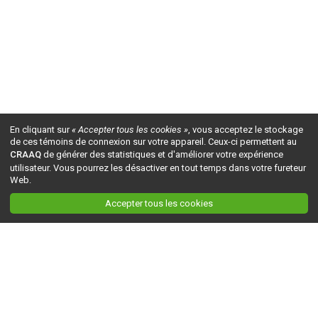
En cliquant sur
« Accepter tous les cookies »
, vous acceptez le stockage
de ces témoins de connexion sur votre appareil. Ceux-ci permettent au
CRAAQ
de générer des statistiques et d'améliorer votre expérience
utilisateur. Vous pourrez les désactiver en tout temps dans votre fureteur
Web.
Accepter tous les cookies
Ceci est la version du site en
développement
. Pour la version en
production
, visitez ce
lien
.