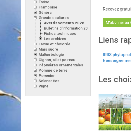
Fraise
Framboise
Recevez gratui
Général
Grandes cultures
M'abonner au
Avertissements 2026
Bulletins d'information 2026
Fiches techniques
Liens ra
Les archives
Laitue et chicorée
Maïs sucré
Malherbologie
IRIIS phytopro
Oignon, ail et poireau
Renseignement
Pépinières ornementales
Pomme de terre
Pommier
Les choi
Solanacées
Vigne