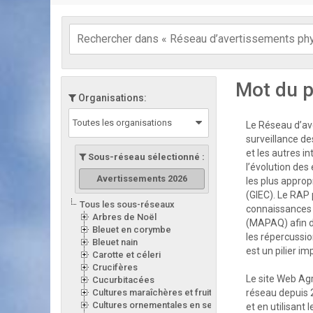
Mot du p
Organisations:
Toutes les organisations
Le Réseau d’ave
surveillance de
et les autres i
Sous-réseau sélectionné :
l’évolution des
Avertissements 2026
les plus appro
(GIEC). Le RAP 
Tous les sous-réseaux
connaissances d
Arbres de Noël
(MAPAQ) afin d
Bleuet en corymbe
les répercussion
Bleuet nain
est un pilier i
Carotte et céleri
Crucifères
Le site Web Ag
Cucurbitacées
Cultures maraîchères et fruitières en serre
réseau depuis 
Cultures ornementales en serre
et en utilisant