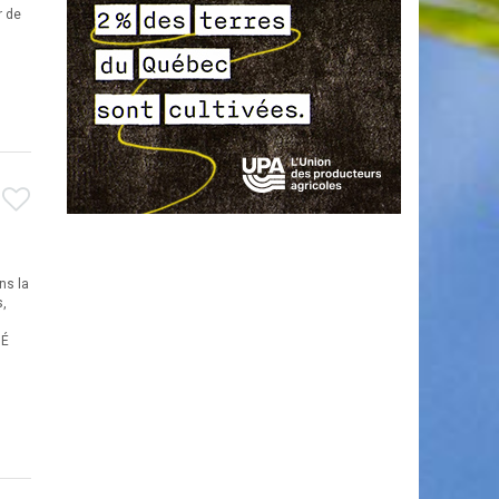
r de
ns la
s,
MÉ