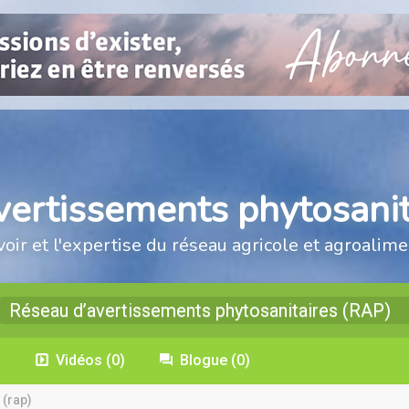
vertissements phytosanit
voir et l'expertise du réseau agricole et agroalime
Réseau d’avertissements phytosanitaires (RAP)
)
Vidéos
(0)
Blogue
(0)
 (rap)