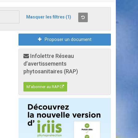
Masquer les filtres
(1)
Proposer un document
Infolettre Réseau
d’avertissements
phytosanitaires (RAP)
M'abonner au RAP