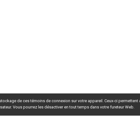
 stockage de ces témoins de connexion sur votre appareil. Ceux-ci permettent
lisateur. Vous pourrez les désactiver en tout temps dans votre fureteur Web.
rsion du site en
développement
. Pour la version en
production
,