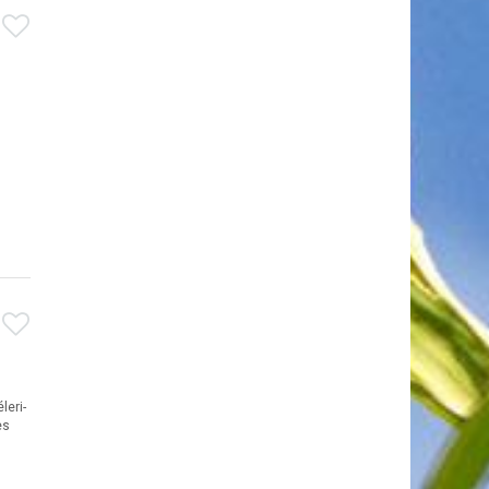
leri-
es