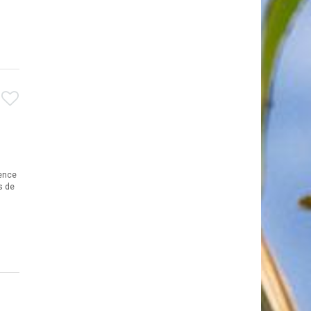
dence
s de