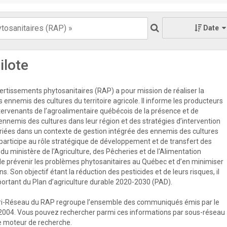
Date
ilote
rtissements phytosanitaires (RAP) a pour mission de réaliser la
s ennemis des cultures du territoire agricole. Il informe les producteurs
ntervenants de l’agroalimentaire québécois de la présence et de
 ennemis des cultures dans leur région et des stratégies d’intervention
priées dans un contexte de gestion intégrée des ennemis des cultures
participe au rôle stratégique de développement et de transfert des
u ministère de l'Agriculture, des Pêcheries et de l'Alimentation
e prévenir les problèmes phytosanitaires au Québec et d’en minimiser
s. Son objectif étant la réduction des pesticides et de leurs risques, il
mportant du Plan d’agriculture durable 2020-2030 (PAD).
ri-Réseau du RAP regroupe l’ensemble des communiqués émis par le
2004. Vous pouvez rechercher parmi ces informations par sous-réseau
 le moteur de recherche.