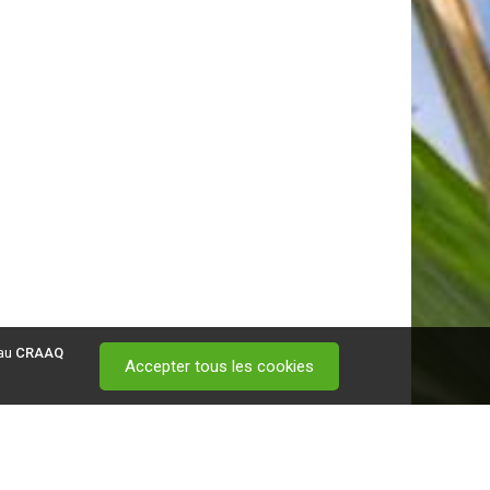
 au
CRAAQ
Accepter tous les cookies
 visitez ce
lien
.