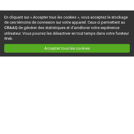
En cliquant sur
« Accepter tous les cookies »
, vous acceptez le stockage
de ces témoins de connexion sur votre appareil. Ceux-ci permettent au
CRAAQ
de générer des statistiques et d'améliorer votre expérience
utilisateur. Vous pourrez les désactiver en tout temps dans votre fureteur
Web.
Accepter tous les cookies
Ceci est la version du site en
développement
. Pour la version en
production
, visitez ce
lien
.