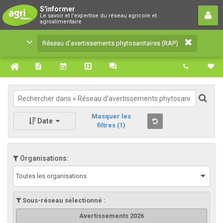
Réseau d’avertissements
S'informer
Le savoir et l'expertise du réseau agricole et
phytosanitaires (RAP)
agroalimentaire
Le savoir et l'expertise du réseau agricole et
Réseau d’avertissements phytosanitaires (RAP)
agroalimentaire
Masquer les
Date
filtres
(1)
Organisations:
Toutes les organisations
Sous-réseau sélectionné :
Avertissements 2026