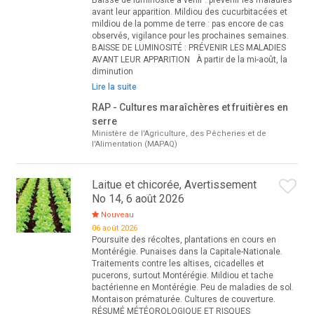
Baisse de luminosité à venir : prévenir les maladies
avant leur apparition. Mildiou des cucurbitacées et
mildiou de la pomme de terre : pas encore de cas
observés, vigilance pour les prochaines semaines.
BAISSE DE LUMINOSITÉ : PRÉVENIR LES MALADIES
AVANT LEUR APPARITION À partir de la mi-août, la
diminution
Lire la suite
RAP - Cultures maraîchères et fruitières en
serre
Ministère de l'Agriculture, des Pêcheries et de
l'Alimentation (MAPAQ)
Laitue et chicorée, Avertissement
No 14, 6 août 2026
Nouveau
06 août 2026
Poursuite des récoltes, plantations en cours en
Montérégie. Punaises dans la Capitale-Nationale.
Traitements contre les altises, cicadelles et
pucerons, surtout Montérégie. Mildiou et tache
bactérienne en Montérégie. Peu de maladies de sol.
Montaison prématurée. Cultures de couverture.
RÉSUMÉ MÉTÉOROLOGIQUE ET RISQUES