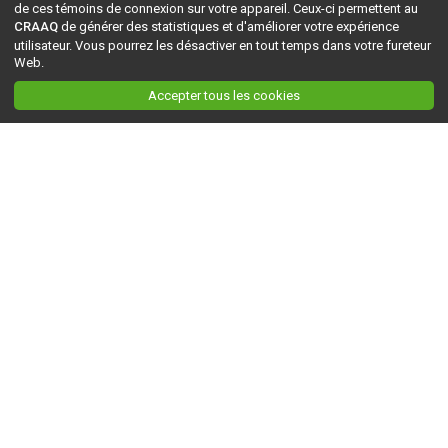
de ces témoins de connexion sur votre appareil. Ceux-ci permettent au
CRAAQ
de générer des statistiques et d'améliorer votre expérience
utilisateur. Vous pourrez les désactiver en tout temps dans votre fureteur
Web.
Accepter tous les cookies
Ceci est la version du site en
développement
. Pour la version en
production
, visitez ce
lien
.
AGRI-RÉSEAU