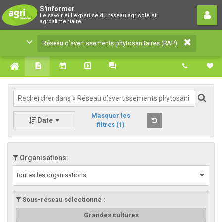
Réseau d’avertissements
S'informer
Le savoir et l'expertise du réseau agricole et
phytosanitaires (RAP)
agroalimentaire
Le savoir et l'expertise du réseau agricole et
Réseau d’avertissements phytosanitaires (RAP)
agroalimentaire
Masquer les
Date
filtres
(1)
Organisations:
Toutes les organisations
Sous-réseau sélectionné :
Grandes cultures