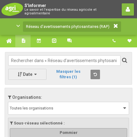
Réseau d’avertissements
S'informer
Le savoir et l'expertise du réseau agricole et
phytosanitaires (RAP)
agroalimentaire
Le savoir et l'expertise du réseau agricole et
Réseau d’avertissements phytosanitaires (RAP)
agroalimentaire
Masquer les
Date
filtres
(1)
Organisations:
Toutes les organisations
Sous-réseau sélectionné :
Pommier