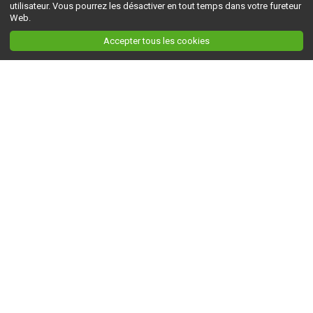
utilisateur. Vous pourrez les désactiver en tout temps dans votre fureteur
Web.
Accepter tous les cookies
Ceci est la version du site en
développement
. Pour la version en
production
, visitez ce
lien
.
AGRI-RÉSEAU
À propos d'Agri-Réseau
S'INFORMER
Politique éditoriale