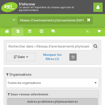
Réseau d’avertissements
S'informer
Le savoir et l'expertise du réseau agricole et
phytosanitaires (RAP)
agroalimentaire
Le savoir et l'expertise du réseau agricole et
Réseau d’avertissements phytosanitaires (RAP)
agroalimentaire
Masquer les
Date
filtres
(1)
Organisations:
Toutes les organisations
Sous-réseau sélectionné :
Autres problèmes phytosanitaires