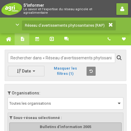
Réseau d’avertissements
S'informer
Le savoir et l'expertise du réseau agricole et
phytosanitaires (RAP)
agroalimentaire
Le savoir et l'expertise du réseau agricole et
Réseau d’avertissements phytosanitaires (RAP)
agroalimentaire
Masquer les
Date
filtres
(1)
Organisations:
Toutes les organisations
Sous-réseau sélectionné :
Bulletins d'information 2005