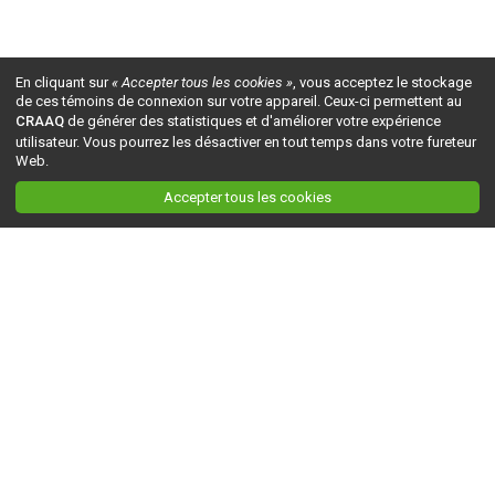
En cliquant sur
« Accepter tous les cookies »
, vous acceptez le stockage
de ces témoins de connexion sur votre appareil. Ceux-ci permettent au
CRAAQ
de générer des statistiques et d'améliorer votre expérience
utilisateur. Vous pourrez les désactiver en tout temps dans votre fureteur
Web.
Accepter tous les cookies
Ceci est la version du site en
développement
. Pour la version en
production
, visitez ce
lien
.