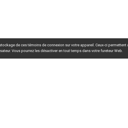
 stockage de ces témoins de connexion sur votre appareil. Ceux-ci permettent
lisateur. Vous pourrez les désactiver en tout temps dans votre fureteur Web.
rsion du site en
développement
. Pour la version en
production
,