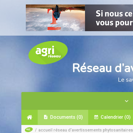
Réseau d’a
Le sa
Documents
(0)
Calendrier
(0)
/
accueil réseau d’avertissements phytosanitaires