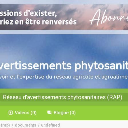
vertissements phytosanit
voir et l'expertise du réseau agricole et agroalime
Réseau d’avertissements phytosanitaires (RAP)
Vidéos
(0)
Blogue
(0)
 (rap)
/
documents
/
undefined