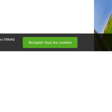
 au
CRAAQ
Accepter tous les cookies
 visitez ce
lien
.