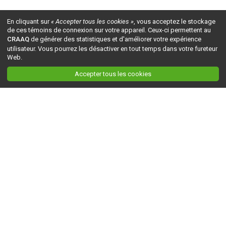
En cliquant sur
« Accepter tous les cookies »
, vous acceptez le stockage
de ces témoins de connexion sur votre appareil. Ceux-ci permettent au
CRAAQ
de générer des statistiques et d'améliorer votre expérience
utilisateur. Vous pourrez les désactiver en tout temps dans votre fureteur
Web.
Accepter tous les cookies
Ceci est la version du site en
développement
. Pour la version en
production
, visitez ce
lien
.