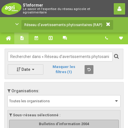
Réseau d’avertissements
S'informer
Le savoir et l'expertise du réseau agricole et
phytosanitaires (RAP)
agroalimentaire
Le savoir et l'expertise du réseau agricole et
Réseau d’avertissements phytosanitaires (RAP)
agroalimentaire
Masquer les
Date
filtres
(1)
Organisations:
Toutes les organisations
Sous-réseau sélectionné :
Bulletins d'information 2004