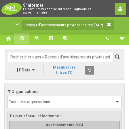
Réseau d’avertissements
S'informer
Le savoir et l'expertise du réseau agricole et
phytosanitaires (RAP)
agroalimentaire
Le savoir et l'expertise du réseau agricole et
Réseau d’avertissements phytosanitaires (RAP)
agroalimentaire
Masquer les
Date
filtres
(1)
Organisations:
Toutes les organisations
Sous-réseau sélectionné :
Avertissements 2004