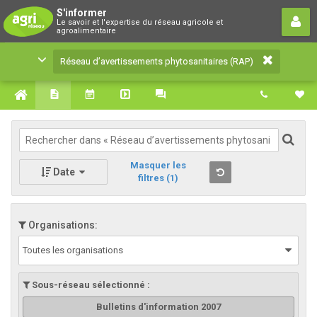
Réseau d’avertissements
S'informer
Le savoir et l'expertise du réseau agricole et
phytosanitaires (RAP)
agroalimentaire
Le savoir et l'expertise du réseau agricole et
Réseau d’avertissements phytosanitaires (RAP)
agroalimentaire
Masquer les
Date
filtres
(1)
Organisations:
Toutes les organisations
Sous-réseau sélectionné :
Bulletins d'information 2007