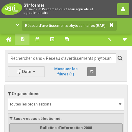
Réseau d’avertissements
S'informer
Le savoir et l'expertise du réseau agricole et
phytosanitaires (RAP)
agroalimentaire
Le savoir et l'expertise du réseau agricole et
Réseau d’avertissements phytosanitaires (RAP)
agroalimentaire
Masquer les
Date
filtres
(1)
Organisations:
Toutes les organisations
Sous-réseau sélectionné :
Bulletins d'information 2008