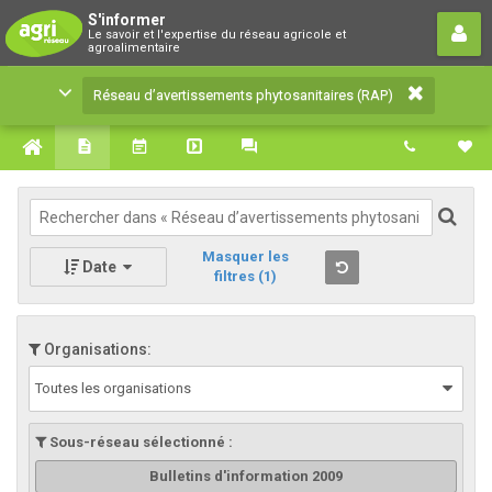
Réseau d’avertissements
S'informer
Le savoir et l'expertise du réseau agricole et
phytosanitaires (RAP)
agroalimentaire
Le savoir et l'expertise du réseau agricole et
Réseau d’avertissements phytosanitaires (RAP)
agroalimentaire
Masquer les
Date
filtres
(1)
Organisations:
Toutes les organisations
Sous-réseau sélectionné :
Bulletins d'information 2009