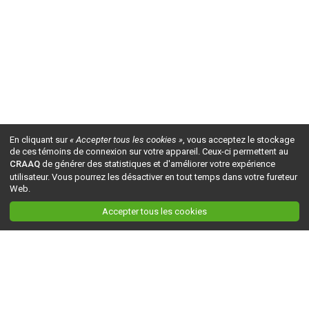
En cliquant sur
« Accepter tous les cookies »
, vous acceptez le stockage
de ces témoins de connexion sur votre appareil. Ceux-ci permettent au
CRAAQ
de générer des statistiques et d'améliorer votre expérience
utilisateur. Vous pourrez les désactiver en tout temps dans votre fureteur
Web.
Accepter tous les cookies
Ceci est la version du site en
développement
. Pour la version en
production
, visitez ce
lien
.