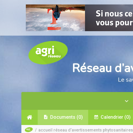
Réseau d’a
Le sa
Documents
(0)
Calendrier
(0)
/
accueil réseau d’avertissements phytosanitaires