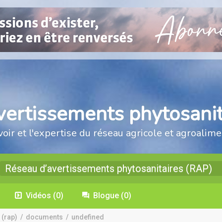
vertissements phytosanit
voir et l'expertise du réseau agricole et agroalime
Réseau d’avertissements phytosanitaires (RAP)
Vidéos
(0)
Blogue
(0)
 (rap)
/
documents
/
undefined