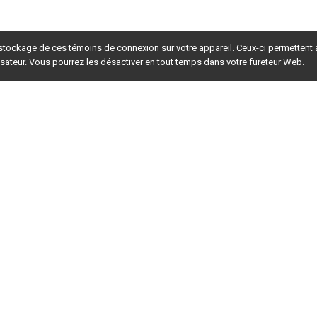
 stockage de ces témoins de connexion sur votre appareil. Ceux-ci permettent
lisateur. Vous pourrez les désactiver en tout temps dans votre fureteur Web.
rsion du site en
développement
. Pour la version en
production
,