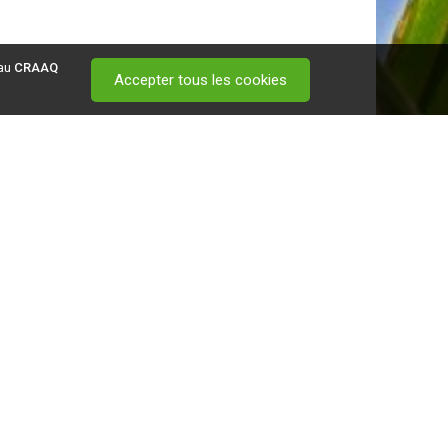
 au
CRAAQ
Accepter tous les cookies
 visitez ce
lien
.