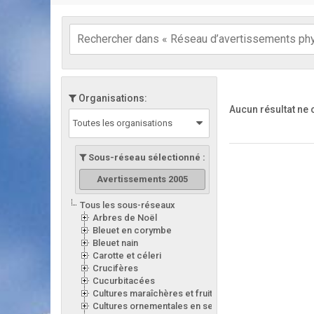
Organisations:
Aucun résultat ne
Toutes les organisations
Sous-réseau sélectionné :
Avertissements 2005
Tous les sous-réseaux
Arbres de Noël
Bleuet en corymbe
Bleuet nain
Carotte et céleri
Crucifères
Cucurbitacées
Cultures maraîchères et fruitières en serre
Cultures ornementales en serre