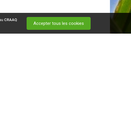
 au
CRAAQ
Accepter tous les cookies
 visitez ce
lien
.