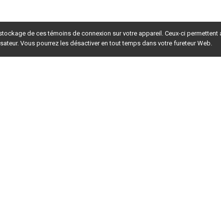
 stockage de ces témoins de connexion sur votre appareil. Ceux-ci permettent
lisateur. Vous pourrez les désactiver en tout temps dans votre fureteur Web.
rsion du site en
développement
. Pour la version en
production
,