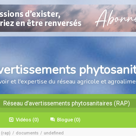
vertissements phytosanit
voir et l'expertise du réseau agricole et agroalime
Réseau d’avertissements phytosanitaires (RAP)
Vidéos
(0)
Blogue
(0)
 (rap)
/
documents
/
undefined