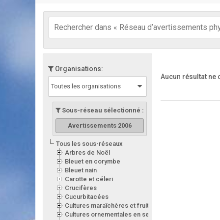
Organisations:
Aucun résultat ne
Toutes les organisations
Sous-réseau sélectionné :
Avertissements 2006
Tous les sous-réseaux
Arbres de Noël
Bleuet en corymbe
Bleuet nain
Carotte et céleri
Crucifères
Cucurbitacées
Cultures maraîchères et fruitières en serre
Cultures ornementales en serre