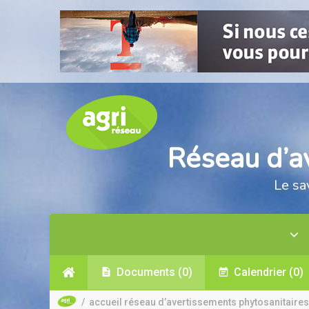
Réseau d’a
Le sa
Documents
(0)
Calendrier
(0)
/
accueil réseau d’avertissements phytosanitaires