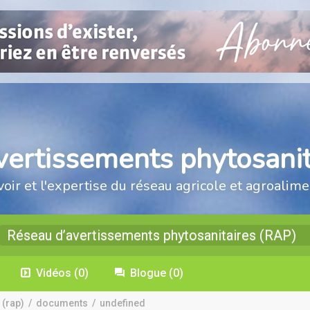
vertissements phytosanit
voir et l'expertise du réseau agricole et agroalime
Réseau d’avertissements phytosanitaires (RAP)
Vidéos
(0)
Blogue
(0)
 (rap)
/
documents
/
undefined