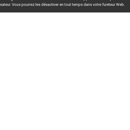
lisateur. Vous pourrez les désactiver en tout temps dans votre fureteur Web.
rsion du site en
développement
. Pour la version en
production
,