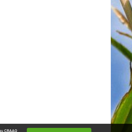
 au
CRAAQ