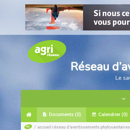
Réseau d’a
Le sa
Documents
(0)
Calendrier
(0)
/
accueil réseau d’avertissements phytosanitaires