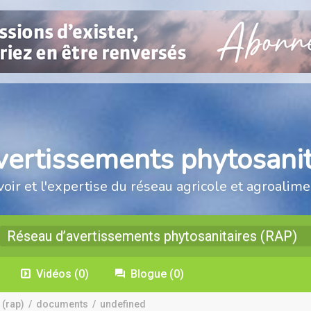
vertissements phytosanit
voir et l'expertise du réseau agricole et agroalime
Réseau d’avertissements phytosanitaires (RAP)
Vidéos
(0)
Blogue
(0)
 (rap)
/
documents
/
undefined