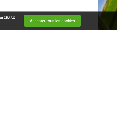
 au
CRAAQ
Accepter tous les cookies
 visitez ce
lien
.