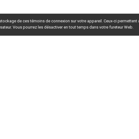
 stockage de ces témoins de connexion sur votre appareil. Ceux-ci permettent
lisateur. Vous pourrez les désactiver en tout temps dans votre fureteur Web.
rsion du site en
développement
. Pour la version en
production
,