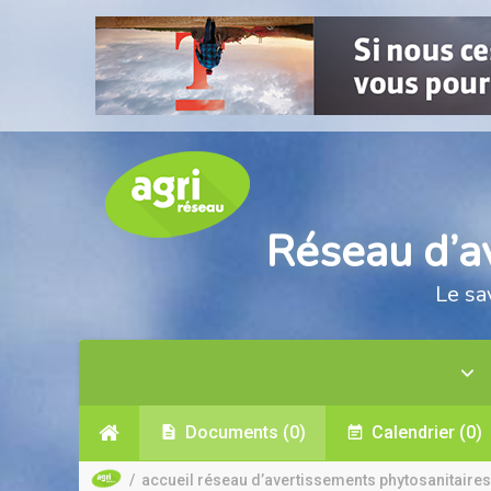
Réseau d’a
Le sa
Documents
(0)
Calendrier
(0)
/
accueil réseau d’avertissements phytosanitaires