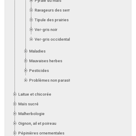
Pyrale du maïs
Ravageurs des semis
Tipule des prairies
Ver-gris noir
Ver-gris occidental des haricots
Maladies
Mauvaises herbes
Pesticides
Problèmes non parasitaires
Laitue et chicorée
Maïs sucré
Malherbologie
Oignon, ail et poireau
Pépinières ornementales