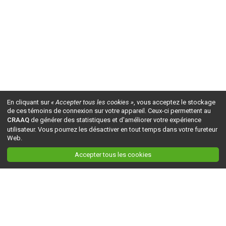
En cliquant sur
« Accepter tous les cookies »
, vous acceptez le stockage
de ces témoins de connexion sur votre appareil. Ceux-ci permettent au
CRAAQ
de générer des statistiques et d'améliorer votre expérience
utilisateur. Vous pourrez les désactiver en tout temps dans votre fureteur
Web.
Accepter tous les cookies
Ceci est la version du site en
développement
. Pour la version en
production
, visitez ce
lien
.