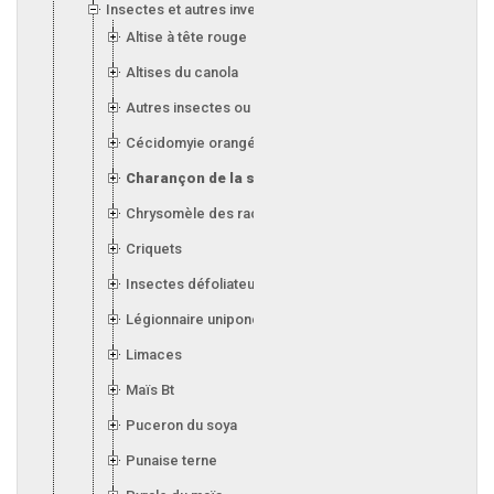
Insectes et autres invertébrés
Altise à tête rouge
Altises du canola
Autres insectes ou invertébrés
Cécidomyie orangée du blé
Charançon de la silique (canola)
Chrysomèle des racines du maïs
Criquets
Insectes défoliateurs (soya)
Légionnaire uniponctuée
Limaces
Maïs Bt
Puceron du soya
Punaise terne