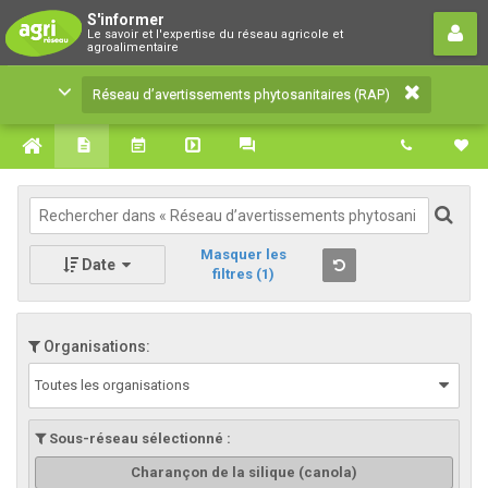
Réseau d’avertissements
S'informer
Le savoir et l'expertise du réseau agricole et
phytosanitaires (RAP)
agroalimentaire
Le savoir et l'expertise du réseau agricole et
Réseau d’avertissements phytosanitaires (RAP)
agroalimentaire
Masquer les
Date
filtres
(1)
Organisations:
Toutes les organisations
Sous-réseau sélectionné :
Charançon de la silique (canola)