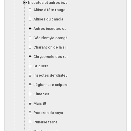
Insectes et autres invertébrés
Altise à tête rouge
Altises du canola
Autres insectes ou invertébrés
Cécidomyie orangée du blé
Charançon de la silique (canola)
Chrysomèle des racines du maïs
Criquets
Insectes défoliateurs (soya)
Légionnaire uniponctuée
Limaces
Maïs Bt
Puceron du soya
Punaise terne