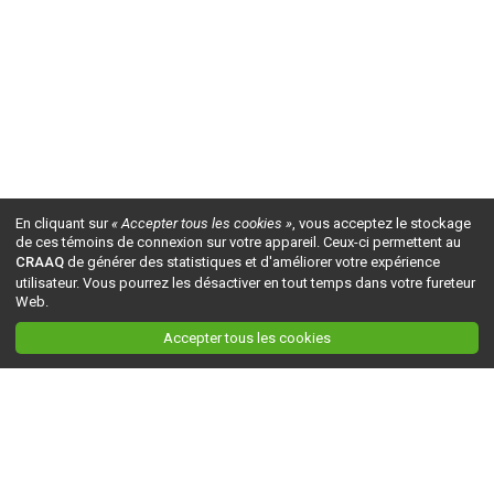
En cliquant sur
« Accepter tous les cookies »
, vous acceptez le stockage
de ces témoins de connexion sur votre appareil. Ceux-ci permettent au
CRAAQ
de générer des statistiques et d'améliorer votre expérience
utilisateur. Vous pourrez les désactiver en tout temps dans votre fureteur
Web.
Accepter tous les cookies
Ceci est la version du site en
développement
. Pour la version en
production
, visitez ce
lien
.