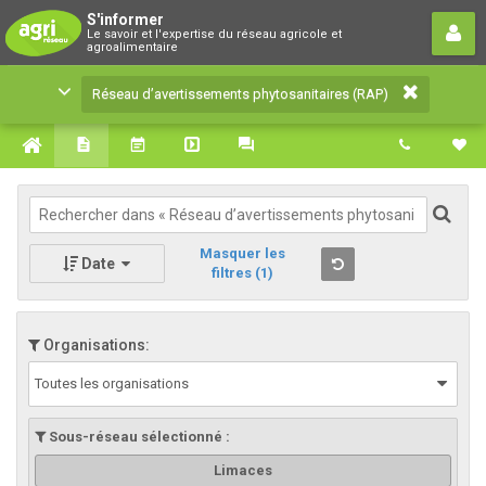
Réseau d’avertissements
S'informer
Le savoir et l'expertise du réseau agricole et
phytosanitaires (RAP)
agroalimentaire
Le savoir et l'expertise du réseau agricole et
Réseau d’avertissements phytosanitaires (RAP)
agroalimentaire
Masquer les
Date
filtres
(1)
Organisations:
Toutes les organisations
Sous-réseau sélectionné :
Limaces