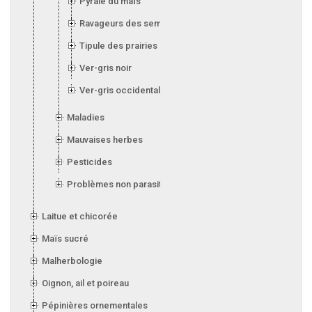
Pyrale du maïs
Ravageurs des semis
Tipule des prairies
Ver-gris noir
Ver-gris occidental des haricots
Maladies
Mauvaises herbes
Pesticides
Problèmes non parasitaires
Laitue et chicorée
Maïs sucré
Malherbologie
Oignon, ail et poireau
Pépinières ornementales