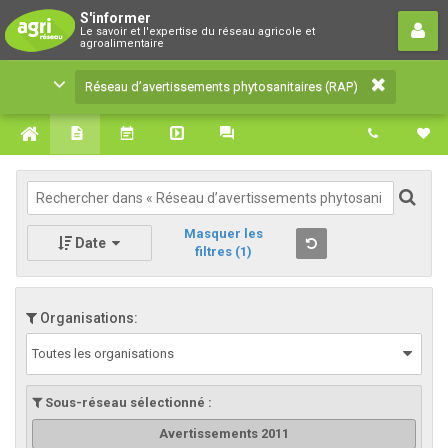
Réseau d’avertissements
S'informer
Le savoir et l'expertise du réseau agricole et
phytosanitaires (RAP)
agroalimentaire
Le savoir et l'expertise du réseau agricole et
Réseau d’avertissements phytosanitaires (RAP)
agroalimentaire
Masquer les
Date
filtres
(1)
Organisations:
Toutes les organisations
Sous-réseau sélectionné :
Avertissements 2011