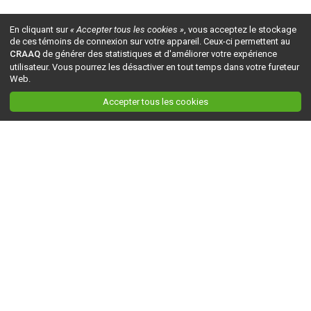
En cliquant sur
« Accepter tous les cookies »
, vous acceptez le stockage
de ces témoins de connexion sur votre appareil. Ceux-ci permettent au
CRAAQ
de générer des statistiques et d'améliorer votre expérience
utilisateur. Vous pourrez les désactiver en tout temps dans votre fureteur
Web.
Accepter tous les cookies
Ceci est la version du site en
développement
. Pour la version en
production
, visitez ce
lien
.