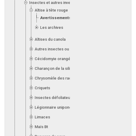
Insectes et autres invertébrés
Altise à tête rouge
Avertissements
Les archives
Altises du canola
Autres insectes ou invertébrés
Cécidomyie orangée du blé
Charançon de la silique (canola)
Chrysomèle des racines du maïs
Criquets
Insectes défoliateurs (soya)
Légionnaire uniponctuée
Limaces
Maïs Bt