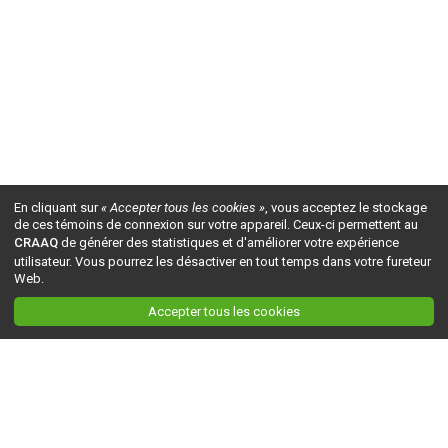
En cliquant sur
« Accepter tous les cookies »
, vous acceptez le stockage
de ces témoins de connexion sur votre appareil. Ceux-ci permettent au
CRAAQ
de générer des statistiques et d'améliorer votre expérience
utilisateur. Vous pourrez les désactiver en tout temps dans votre fureteur
Web.
Accepter tous les cookies
Ceci est la version du site en
développement
. Pour la version en
production
, visitez ce
lien
.