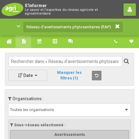
Réseau d’avertissements
S'informer
Le savoir et l'expertise du réseau agricole et
phytosanitaires (RAP)
agroalimentaire
Le savoir et l'expertise du réseau agricole et
Réseau d’avertissements phytosanitaires (RAP)
agroalimentaire
Masquer les
Date
filtres
(1)
Organisations:
Toutes les organisations
Sous-réseau sélectionné :
Avertissements