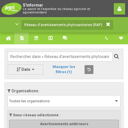
Réseau d’avertissements
S'informer
Le savoir et l'expertise du réseau agricole et
phytosanitaires (RAP)
agroalimentaire
Le savoir et l'expertise du réseau agricole et
Réseau d’avertissements phytosanitaires (RAP)
agroalimentaire
Masquer les
Date
filtres
(1)
Organisations:
Toutes les organisations
Sous-réseau sélectionné :
Avertissements antérieurs