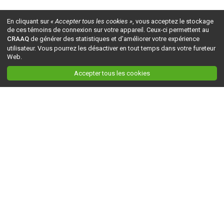
En cliquant sur
« Accepter tous les cookies »
, vous acceptez le stockage
de ces témoins de connexion sur votre appareil. Ceux-ci permettent au
CRAAQ
de générer des statistiques et d'améliorer votre expérience
utilisateur. Vous pourrez les désactiver en tout temps dans votre fureteur
Web.
Accepter tous les cookies
Ceci est la version du site en
développement
. Pour la version en
production
, visitez ce
lien
.