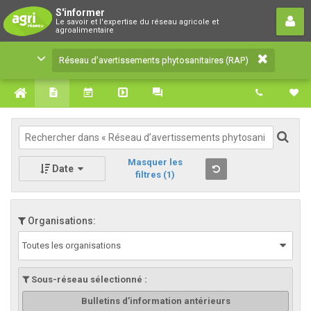
Réseau d’avertissements
S'informer
Le savoir et l'expertise du réseau agricole et
phytosanitaires (RAP)
agroalimentaire
Le savoir et l'expertise du réseau agricole et
Réseau d’avertissements phytosanitaires (RAP)
agroalimentaire
Masquer les
Date
filtres
(1)
Organisations:
Toutes les organisations
Sous-réseau sélectionné :
Bulletins d’information antérieurs