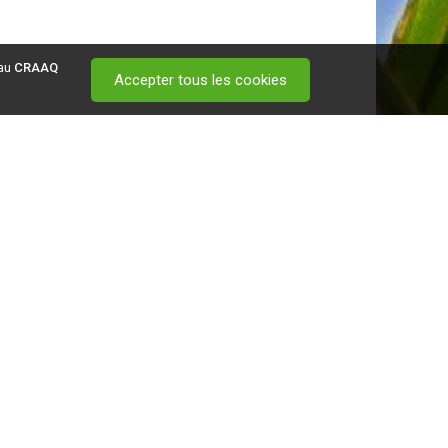
 au
CRAAQ
Accepter tous les cookies
 visitez ce
lien
.