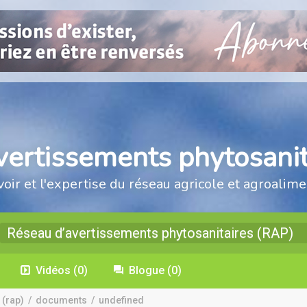
vertissements phytosanit
voir et l'expertise du réseau agricole et agroalime
Réseau d’avertissements phytosanitaires (RAP)
Vidéos
(0)
Blogue
(0)
 (rap)
/
documents
/
undefined