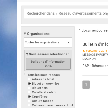
1 document corre
Organisations:
Toutes les organisations
Bulletin d'i
30 septembre 2014
Sous-réseau sélectionné :
MESSAGE IMPORTAN
DIAZINON
Bulletins d'information
RAP - Réseau or
2014
Tous les sous-réseaux
Arbres de Noël
Bleuet en corymbe
1
Bleuet nain
Carotte et céleri
Crucifères
Cucurbitacées
Cultures maraîchères et fruitières en serre