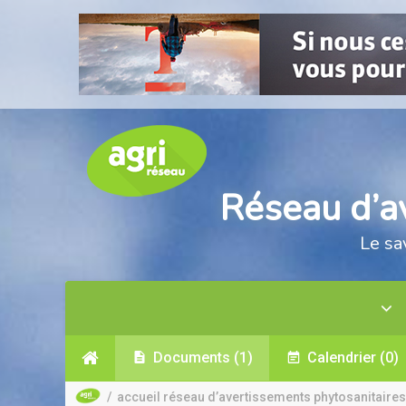
Réseau d’a
Le sa
Documents
(1)
Calendrier
(0)
/
accueil réseau d’avertissements phytosanitaires