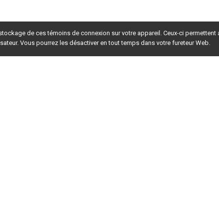
 stockage de ces témoins de connexion sur votre appareil. Ceux-ci permettent
lisateur. Vous pourrez les désactiver en tout temps dans votre fureteur Web.
rsion du site en
développement
. Pour la version en
production
,