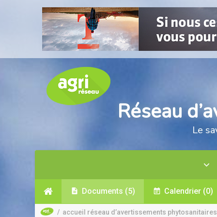
Réseau d’a
Le sa
Documents
(5)
Calendrier
(0)
/
accueil réseau d’avertissements phytosanitaires