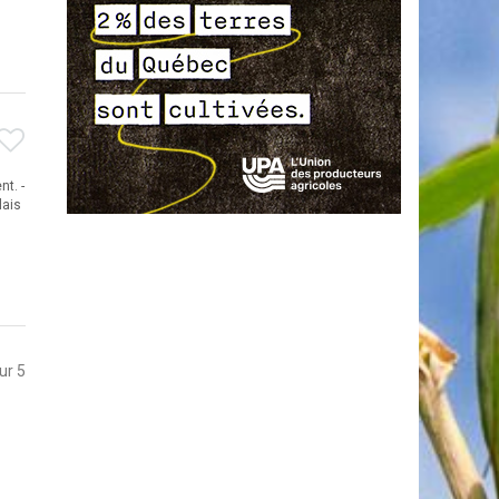
t. -
lais
sur 5