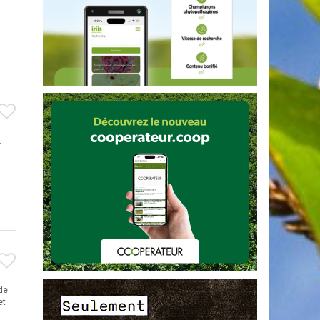
 -
de
et