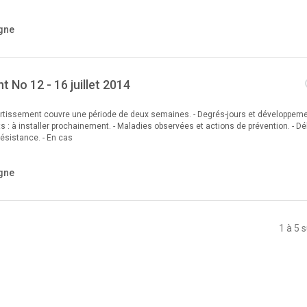
gne
 No 12 - 16 juillet 2014
ertissement couvre une période de deux semaines. - Degrés-jours et développemen
ets : à installer prochainement. - Maladies observées et actions de prévention. - Dé
Résistance. - En cas
gne
1 à 5 