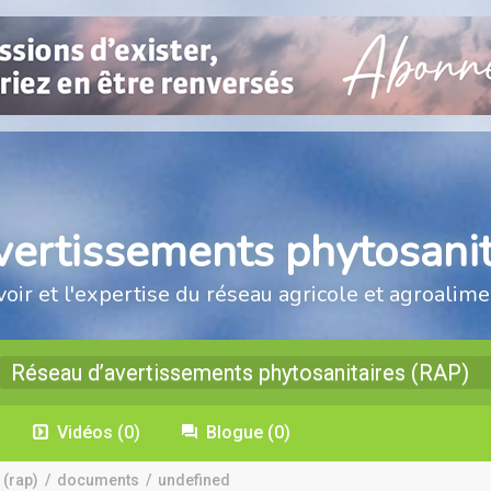
vertissements phytosanit
voir et l'expertise du réseau agricole et agroalime
Réseau d’avertissements phytosanitaires (RAP)
Vidéos
(0)
Blogue
(0)
 (rap)
/
documents
/
undefined