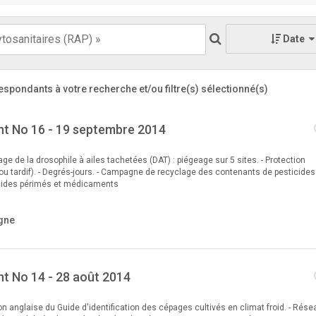
Date
espondants à votre recherche
et/ou filtre(s) sélectionné(s)
t No 16 - 19 septembre 2014
ge de la drosophile à ailes tachetées (DAT) : piégeage sur 5 sites. - Protection
f ou tardif). - Degrés-jours. - Campagne de recyclage des contenants de pesticides
sticides périmés et médicaments
gne
t No 14 - 28 août 2014
on anglaise du Guide d'identification des cépages cultivés en climat froid. - Rése