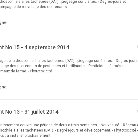
drosophile à ailes tachetées (DAT) : piégeage sur 5 sites. - Degrés-jours et
Campagne de recyclage des contenants
gne
t No 15 - 4 septembre 2014
ge de la drosophile à ailes tachetées (DAT) : piégeage sur 5 sites. - Degrés-jours.
age des contenants de pesticides et fertilisants. - Pesticides périmés et
aux de ferme. - Phytotoxicité
gne
 No 13 - 31 juillet 2014
ertissement couvre une période de deux à trois semaines. - Nouveauté. - Réseau 
sophile à ailes tachetées (DAT). - Degrés-jours et développement. - Phytotoxicité 
lets : à installer prochainement.