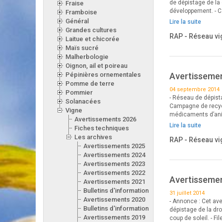
de dépistage de la 
Fraise
développement. - 
Framboise
Général
Lire la suite
Grandes cultures
RAP - Réseau vi
Laitue et chicorée
Maïs sucré
Malherbologie
Oignon, ail et poireau
Pépinières ornementales
Avertissemen
Pomme de terre
04 septembre 2014
Pommier
- Réseau de dépista
Solanacées
Campagne de recycl
Vigne
médicaments d’anim
Avertissements 2026
Lire la suite
Fiches techniques
Les archives
RAP - Réseau vi
Avertissements 2025
Avertissements 2024
Avertissements 2023
Avertissements 2022
Avertissement
Avertissements 2021
Bulletins d'information 2021
31 juillet 2014
Avertissements 2020
- Annonce : Cet av
Bulletins d'information 2020
dépistage de la dro
Avertissements 2019
coup de soleil. - Fi