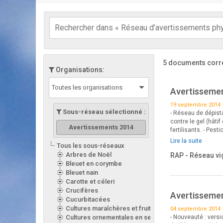
5 documents corr
Organisations:
Toutes les organisations
Avertissemen
19 septembre 2014
Sous-réseau sélectionné :
- Réseau de dépista
contre le gel (hâti
Avertissements 2014
fertilisants. - Pe
Lire la suite
Tous les sous-réseaux
Arbres de Noël
RAP - Réseau vi
Bleuet en corymbe
Bleuet nain
Carotte et céleri
Crucifères
Avertissemen
Cucurbitacées
Cultures maraîchères et fruitières en serre
04 septembre 2014
Cultures ornementales en serre
- Nouveauté : versi