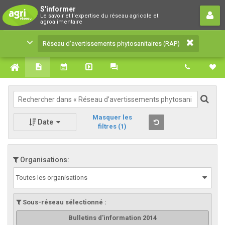
Réseau d’avertissements
S'informer
Le savoir et l'expertise du réseau agricole et
phytosanitaires (RAP)
agroalimentaire
Le savoir et l'expertise du réseau agricole et
Réseau d’avertissements phytosanitaires (RAP)
agroalimentaire
Masquer les
Date
filtres
(1)
Organisations:
Toutes les organisations
Sous-réseau sélectionné :
Bulletins d'information 2014