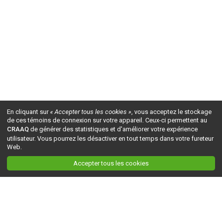
En cliquant sur
« Accepter tous les cookies »
, vous acceptez le stockage
de ces témoins de connexion sur votre appareil. Ceux-ci permettent au
CRAAQ
de générer des statistiques et d'améliorer votre expérience
utilisateur. Vous pourrez les désactiver en tout temps dans votre fureteur
Web.
Accepter tous les cookies
Ceci est la version du site en
développement
. Pour la version en
production
, visitez ce
lien
.