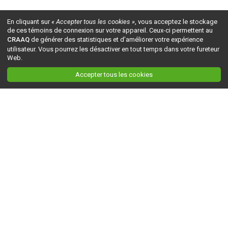
En cliquant sur
« Accepter tous les cookies »
, vous acceptez le stockage
de ces témoins de connexion sur votre appareil. Ceux-ci permettent au
CRAAQ
de générer des statistiques et d'améliorer votre expérience
utilisateur. Vous pourrez les désactiver en tout temps dans votre fureteur
Web.
Accepter tous les cookies
Ceci est la version du site en
développement
. Pour la version en
production
, visitez ce
lien
.