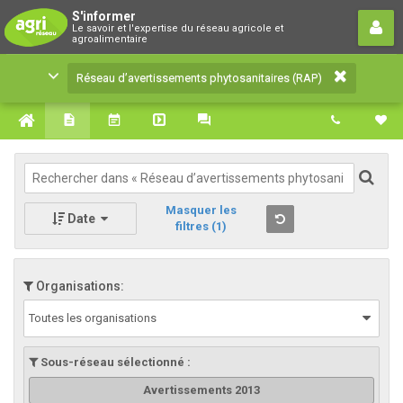
Réseau d’avertissements
S'informer
Le savoir et l'expertise du réseau agricole et
phytosanitaires (RAP)
agroalimentaire
Le savoir et l'expertise du réseau agricole et
Réseau d’avertissements phytosanitaires (RAP)
agroalimentaire
Masquer les
Date
filtres
(1)
Organisations:
Toutes les organisations
Sous-réseau sélectionné :
Avertissements 2013