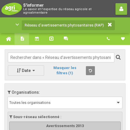
Réseau d’avertissements
S'informer
Le savoir et l'expertise du réseau agricole et
phytosanitaires (RAP)
agroalimentaire
Le savoir et l'expertise du réseau agricole et
Réseau d’avertissements phytosanitaires (RAP)
agroalimentaire
Masquer les
Date
filtres
(1)
Organisations:
Toutes les organisations
Sous-réseau sélectionné :
Avertissements 2013