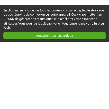
En cliquant sur
« Accepter tous les cookies »
, vous acceptez le stockage
de ces témoins de connexion sur votre appareil. Ceux-ci permettent au
CRAAQ
de générer des statistiques et d'améliorer votre expérience
utilisateur. Vous pourrez les désactiver en tout temps dans votre fureteur
Web.
Accepter tous les cookies
Ceci est la version du site en
développement
. Pour la version en
production
, visitez ce
lien
.