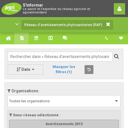
Réseau d’avertissements
S'informer
Le savoir et l'expertise du réseau agricole et
phytosanitaires (RAP)
agroalimentaire
Le savoir et l'expertise du réseau agricole et
Réseau d’avertissements phytosanitaires (RAP)
agroalimentaire
Masquer les
Date
filtres
(1)
Organisations:
Toutes les organisations
Sous-réseau sélectionné :
Avertissements 2013