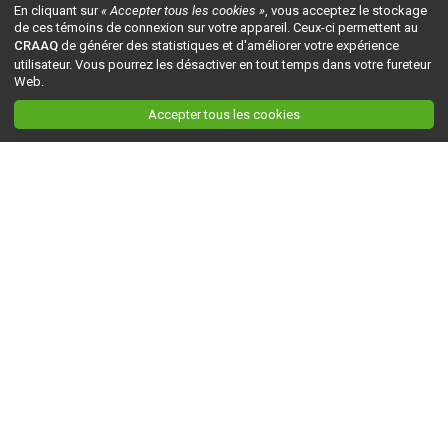
En cliquant sur
« Accepter tous les cookies »
, vous acceptez le stockage
de ces témoins de connexion sur votre appareil. Ceux-ci permettent au
CRAAQ
de générer des statistiques et d'améliorer votre expérience
utilisateur. Vous pourrez les désactiver en tout temps dans votre fureteur
Web.
Accepter tous les cookies
Ceci est la version du site en
développement
. Pour la version en
production
, visitez ce
lien
.
AGRI-RÉSEAU