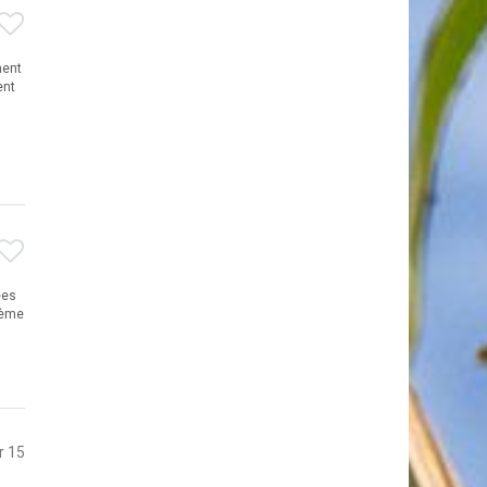
ment
ent
ées
lème
r 15