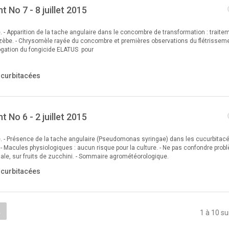
 No 7 - 8 juillet 2015
e. - Apparition de la tache angulaire dans le concombre de transformation : traite
èbe. - Chrysomèle rayée du concombre et premières observations du flétrissem
ogation du fongicide ELATUS pour
ucurbitacées
 No 6 - 2 juillet 2015
le. - Présence de la tache angulaire (Pseudomonas syringae) dans les cucurbitac
 - Macules physiologiques : aucun risque pour la culture. - Ne pas confondre prob
gale, sur fruits de zucchini. - Sommaire agrométéorologique.
ucurbitacées
.
1 à 10 su