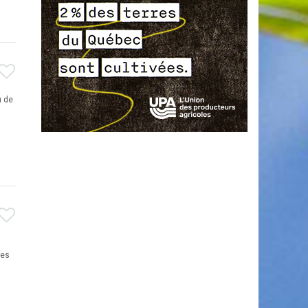
u de
les