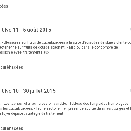
cées
t No 11 - 5 août 2015
e. - Blessures sur fruits de cucurbitacées à la suite d’épisodes de pluie violente o
 bactérienne sur fruits de courge spaghetti. - Mildiou dans le concombre de
ression élevée, traitements aux
ucurbitacées
 No 10 - 30 juillet 2015
e. - Les taches foliaires : pression variable. - Tableau des fongicides homologués
ns les cucurbitacées. - Tache septorienne : présence accrue dans les courges et 
er foyer dépisté : stratégie de traitement
ucurbitacées