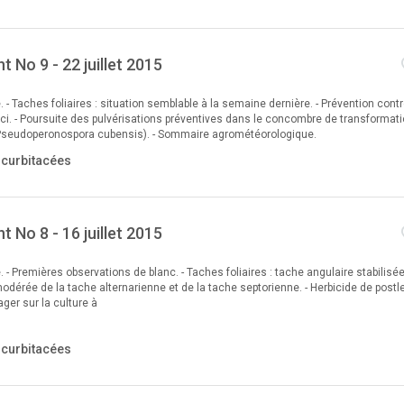
 No 9 - 22 juillet 2015
. - Taches foliaires : situation semblable à la semaine dernière. - Prévention contr
ci. - Poursuite des pulvérisations préventives dans le concombre de transformat
(Pseudoperonospora cubensis). - Sommaire agrométéorologique.
ucurbitacées
 No 8 - 16 juillet 2015
e. - Premières observations de blanc. - Taches foliaires : tache angulaire stabilisée
odérée de la tache alternarienne et de la tache septorienne. - Herbicide de postl
ager sur la culture à
ucurbitacées