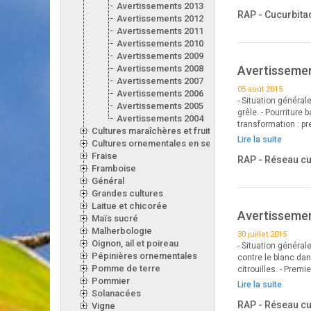
Avertissements 2013
RAP - Cucurbita
Avertissements 2012
Avertissements 2011
Avertissements 2010
Avertissements 2009
Avertissements 2008
Avertissemen
Avertissements 2007
05 août 2015
Avertissements 2006
- Situation général
Avertissements 2005
grêle. - Pourriture
Avertissements 2004
transformation : p
Cultures maraîchères et fruitières en serre
Lire la suite
Cultures ornementales en serre
Fraise
RAP - Réseau c
Framboise
Général
Grandes cultures
Laitue et chicorée
Avertissement
Maïs sucré
Malherbologie
30 juillet 2015
Oignon, ail et poireau
- Situation général
Pépinières ornementales
contre le blanc da
Pomme de terre
citrouilles. - Premi
Pommier
Lire la suite
Solanacées
RAP - Réseau c
Vigne