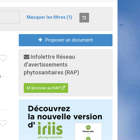
Masquer les filtres
(1)
Proposer un document
Infolettre Réseau
d’avertissements
phytosanitaires (RAP)
. -
M'abonner au RAP