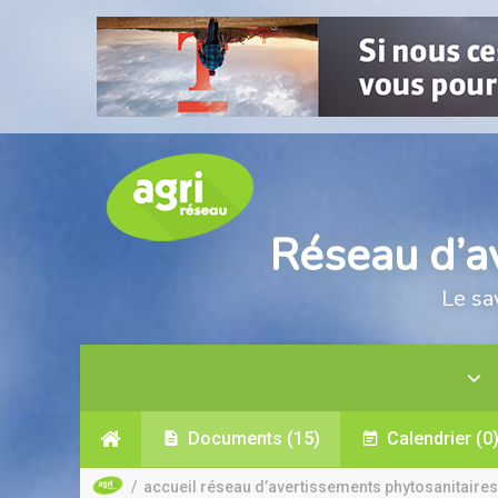
Réseau d’a
Le sa
Documents
(15)
Calendrier
(0
/
accueil réseau d’avertissements phytosanitaires