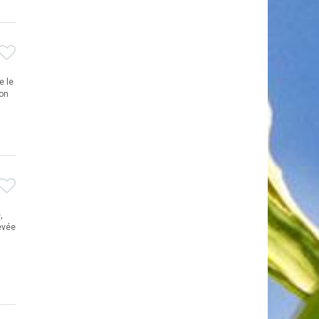
e le
ion
,
evée