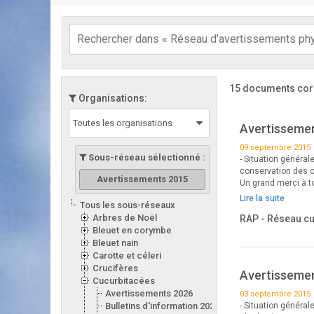
15 documents cor
Organisations:
Toutes les organisations
Avertissemen
09 septembre 2015
Sous-réseau sélectionné :
- Situation général
conservation des co
Avertissements 2015
Un grand merci à t
Lire la suite
Tous les sous-réseaux
Arbres de Noël
RAP - Réseau c
Bleuet en corymbe
Bleuet nain
Carotte et céleri
Crucifères
Avertissemen
Cucurbitacées
Avertissements 2026
03 septembre 2015
Bulletins d'information 2026
- Situation général