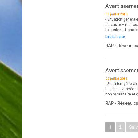
Avertissement
08 juillet 2015
- Situation général
au cuivre + mancoz
bactérien. - Homol
Lire la suite
RAP - Réseau c
Avertissement
02 juillet 2015
- Situation généra
les plus avancées.
non parasitaire et 
RAP - Réseau c
1
2
Suiv