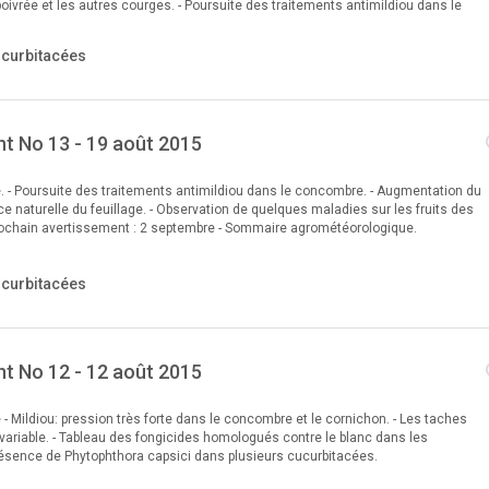
poivrée et les autres courges. - Poursuite des traitements antimildiou dans le
ucurbitacées
t No 13 - 19 août 2015
e. - Poursuite des traitements antimildiou dans le concombre. - Augmentation du
 naturelle du feuillage. - Observation de quelques maladies sur les fruits des
rochain avertissement : 2 septembre - Sommaire agrométéorologique.
ucurbitacées
t No 12 - 12 août 2015
e - Mildiou: pression très forte dans le concombre et le cornichon. - Les taches
n variable. - Tableau des fongicides homologués contre le blanc dans les
résence de Phytophthora capsici dans plusieurs cucurbitacées.