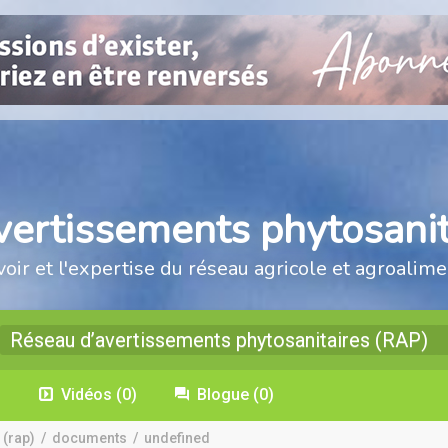
vertissements phytosanit
voir et l'expertise du réseau agricole et agroalime
Réseau d’avertissements phytosanitaires (RAP)
)
Vidéos
(0)
Blogue
(0)
 (rap)
/
documents
/
undefined