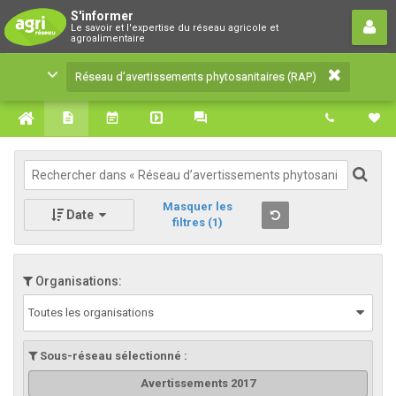
Réseau d’avertissements
S'informer
Le savoir et l'expertise du réseau agricole et
phytosanitaires (RAP)
agroalimentaire
Le savoir et l'expertise du réseau agricole et
Réseau d’avertissements phytosanitaires (RAP)
agroalimentaire
Masquer les
Date
filtres
(1)
Organisations:
Toutes les organisations
Sous-réseau sélectionné :
Avertissements 2017