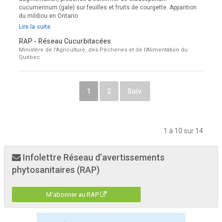
cucumerinum (gale) sur feuilles et fruits de courgette. Apparition
du mildiou en Ontario
Lire la suite
RAP - Réseau Cucurbitacées
Ministère de l'Agriculture, des Pêcheries et de l'Alimentation du
Québec
1
2
Suiv.
1 à 10 sur 14
Infolettre Réseau d’avertissements
phytosanitaires (RAP)
M'abonner au RAP