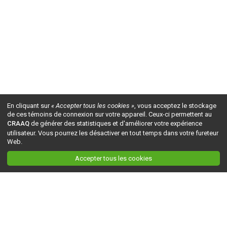
En cliquant sur
« Accepter tous les cookies »
, vous acceptez le stockage
de ces témoins de connexion sur votre appareil. Ceux-ci permettent au
CRAAQ
de générer des statistiques et d'améliorer votre expérience
utilisateur. Vous pourrez les désactiver en tout temps dans votre fureteur
Web.
Accepter tous les cookies
Ceci est la version du site en
développement
. Pour la version en
production
, visitez ce
lien
.