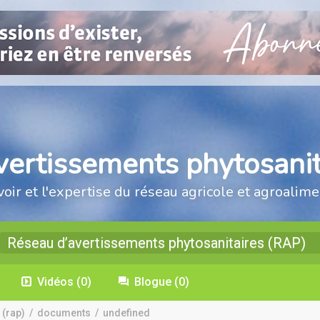
vertissements phytosanit
voir et l'expertise du réseau agricole et agroalime
Réseau d’avertissements phytosanitaires (RAP)
Vidéos
(0)
Blogue
(0)
 (rap)
/
documents
/
undefined