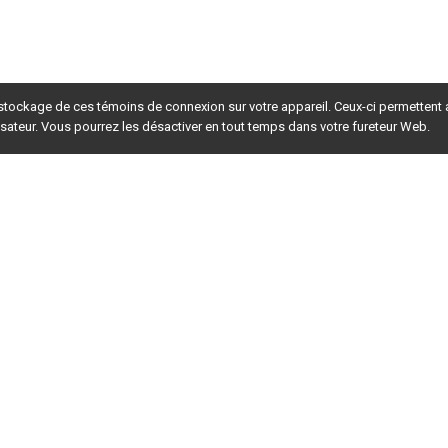
 stockage de ces témoins de connexion sur votre appareil. Ceux-ci permettent
lisateur. Vous pourrez les désactiver en tout temps dans votre fureteur Web.
rsion du site en
développement
. Pour la version en
production
,