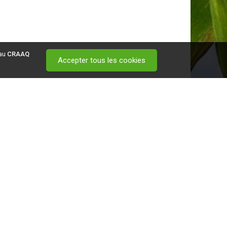
 au
CRAAQ
Accepter tous les cookies
 visitez ce
lien
.