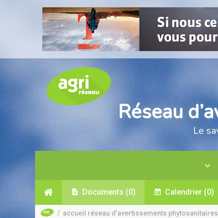
Réseau d’a
Le sa
Documents
(0)
Calendrier
(0)
/
accueil réseau d’avertissements phytosanitaires