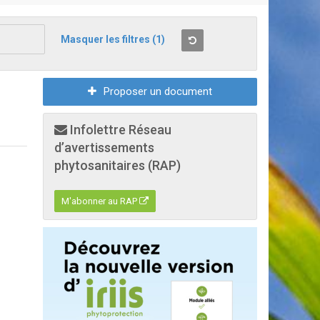
Masquer les filtres
(1)
Proposer un document
Infolettre Réseau
d’avertissements
phytosanitaires (RAP)
M'abonner au RAP