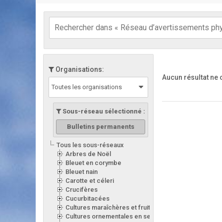
Organisations:
Aucun résultat ne
Toutes les organisations
Sous-réseau sélectionné :
Bulletins permanents
Tous les sous-réseaux
Arbres de Noël
Bleuet en corymbe
Bleuet nain
Carotte et céleri
Crucifères
Cucurbitacées
Cultures maraîchères et fruitières en serre
Cultures ornementales en serre