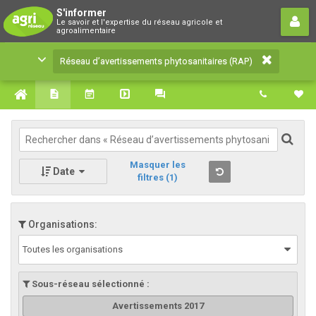
Réseau d’avertissements
S'informer
Le savoir et l'expertise du réseau agricole et
phytosanitaires (RAP)
agroalimentaire
Le savoir et l'expertise du réseau agricole et
Réseau d’avertissements phytosanitaires (RAP)
agroalimentaire
Masquer les
Date
filtres
(1)
Organisations:
Toutes les organisations
Sous-réseau sélectionné :
Avertissements 2017