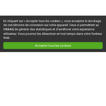
En cliquant sur
« Accepter tous les cookies »
, vous acceptez le stockage
de ces témoins de connexion sur votre appareil. Ceux-ci permettent au
CRAAQ
de générer des statistiques et d'améliorer votre expérience
utilisateur. Vous pourrez les désactiver en tout temps dans votre fureteur
Web.
Accepter tous les cookies
Ceci est la version du site en
développement
. Pour la version en
production
, visitez ce
lien
.