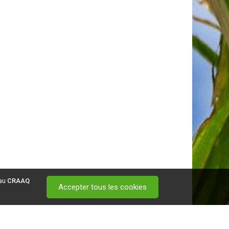
 au
CRAAQ
Accepter tous les cookies
 visitez ce
lien
.