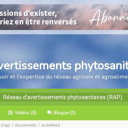
vertissements phytosanit
voir et l'expertise du réseau agricole et agroalime
Réseau d’avertissements phytosanitaires (RAP)
Vidéos
(0)
Blogue
(0)
 (rap)
/
documents
/
undefined