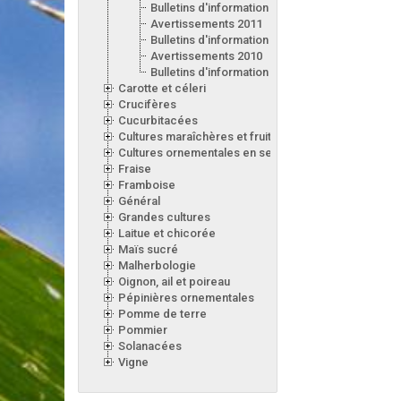
Bulletins d'information 2012
Avertissements 2011
Bulletins d'information 2011
Avertissements 2010
Bulletins d'information 2010
Carotte et céleri
Crucifères
Cucurbitacées
Cultures maraîchères et fruitières en serre
Cultures ornementales en serre
Fraise
Framboise
Général
Grandes cultures
Laitue et chicorée
Maïs sucré
Malherbologie
Oignon, ail et poireau
Pépinières ornementales
Pomme de terre
Pommier
Solanacées
Vigne