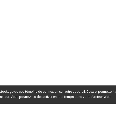
 stockage de ces témoins de connexion sur votre appareil. Ceux-ci permettent
lisateur. Vous pourrez les désactiver en tout temps dans votre fureteur Web.
rsion du site en
développement
. Pour la version en
production
,