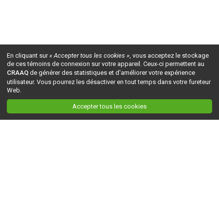
En cliquant sur
« Accepter tous les cookies »
, vous acceptez le stockage
de ces témoins de connexion sur votre appareil. Ceux-ci permettent au
CRAAQ
de générer des statistiques et d'améliorer votre expérience
utilisateur. Vous pourrez les désactiver en tout temps dans votre fureteur
Web.
Accepter tous les cookies
Ceci est la version du site en
développement
. Pour la version en
production
, visitez ce
lien
.