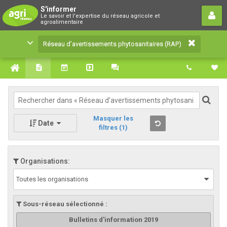
Réseau d’avertissements
S'informer
Le savoir et l'expertise du réseau agricole et
phytosanitaires (RAP)
agroalimentaire
Le savoir et l'expertise du réseau agricole et
Réseau d’avertissements phytosanitaires (RAP)
agroalimentaire
Masquer les
Date
filtres
(1)
Organisations:
Toutes les organisations
Sous-réseau sélectionné :
Bulletins d'information 2019