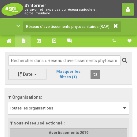
Réseau d’avertissements
S'informer
Le savoir et l'expertise du réseau agricole et
phytosanitaires (RAP)
agroalimentaire
Le savoir et l'expertise du réseau agricole et
Réseau d’avertissements phytosanitaires (RAP)
agroalimentaire
Masquer les
Date
filtres
(1)
Organisations:
Toutes les organisations
Sous-réseau sélectionné :
Avertissements 2019