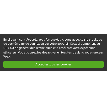
En cliquant sur
« Accepter tous les cookies »
, vous acceptez le stockage
de ces témoins de connexion sur votre appareil. Ceux-ci permettent au
CRAAQ
de générer des statistiques et d'améliorer votre expérience
utilisateur. Vous pourrez les désactiver en tout temps dans votre fureteur
Web.
Accepter tous les cookies
Ceci est la version du site en
développement
. Pour la version en
production
, visitez ce
lien
.