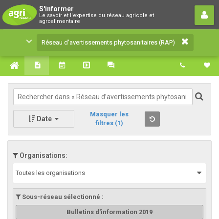
Réseau d’avertissements
S'informer
Le savoir et l'expertise du réseau agricole et
phytosanitaires (RAP)
agroalimentaire
Le savoir et l'expertise du réseau agricole et
Réseau d’avertissements phytosanitaires (RAP)
agroalimentaire
Masquer les
Date
filtres
(1)
Organisations:
Toutes les organisations
Sous-réseau sélectionné :
Bulletins d'information 2019