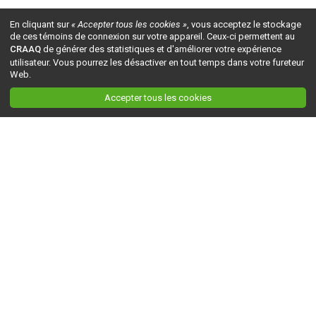
En cliquant sur
« Accepter tous les cookies »
, vous acceptez le stockage
de ces témoins de connexion sur votre appareil. Ceux-ci permettent au
CRAAQ
de générer des statistiques et d'améliorer votre expérience
utilisateur. Vous pourrez les désactiver en tout temps dans votre fureteur
Web.
Accepter tous les cookies
Ceci est la version du site en
développement
. Pour la version en
production
, visitez ce
lien
.