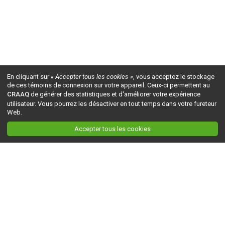
En cliquant sur
« Accepter tous les cookies »
, vous acceptez le stockage
de ces témoins de connexion sur votre appareil. Ceux-ci permettent au
CRAAQ
de générer des statistiques et d'améliorer votre expérience
utilisateur. Vous pourrez les désactiver en tout temps dans votre fureteur
Web.
Accepter tous les cookies
Ceci est la version du site en
développement
. Pour la version en
production
, visitez ce
lien
.