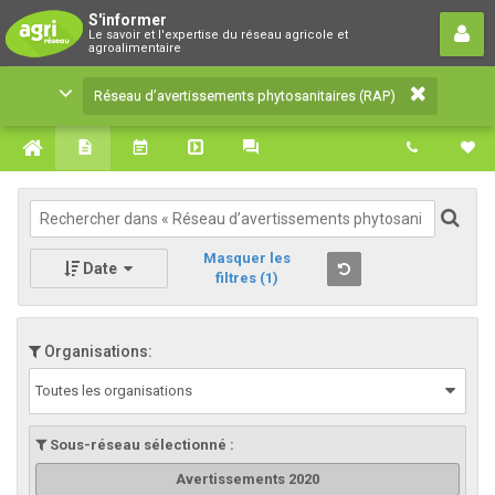
Réseau d’avertissements
S'informer
Le savoir et l'expertise du réseau agricole et
phytosanitaires (RAP)
agroalimentaire
Le savoir et l'expertise du réseau agricole et
Réseau d’avertissements phytosanitaires (RAP)
agroalimentaire
Masquer les
Date
filtres
(1)
Organisations:
Toutes les organisations
Sous-réseau sélectionné :
Avertissements 2020