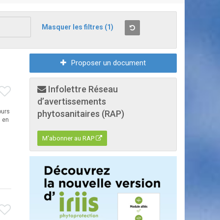
Masquer les filtres
(1)
Proposer un document
Infolettre Réseau
d’avertissements
ours
phytosanitaires (RAP)
u en
M'abonner au RAP