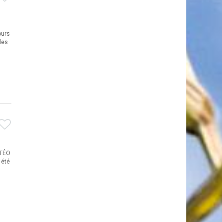
ours
les
ÉTÉO
 été