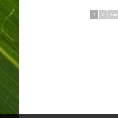
1
2
Suiv