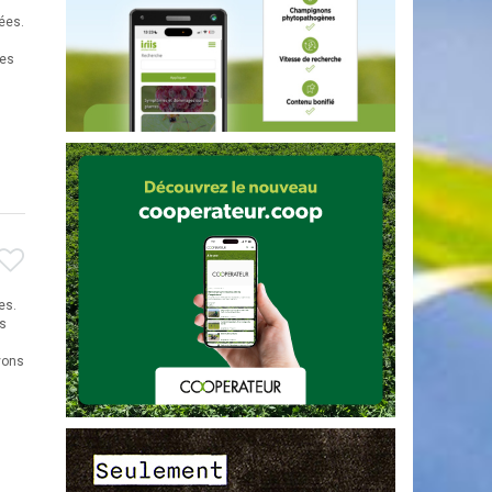
ées.
des
es.
ts
vons