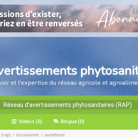
vertissements phytosanit
voir et l'expertise du réseau agricole et agroalime
Réseau d’avertissements phytosanitaires (RAP)
)
Vidéos
(0)
Blogue
(0)
 (rap)
/
documents
/
undefined