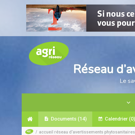
Réseau d’a
Le sa
Documents
(14)
Calendrier
(0
/
accueil réseau d’avertissements phytosanitaires