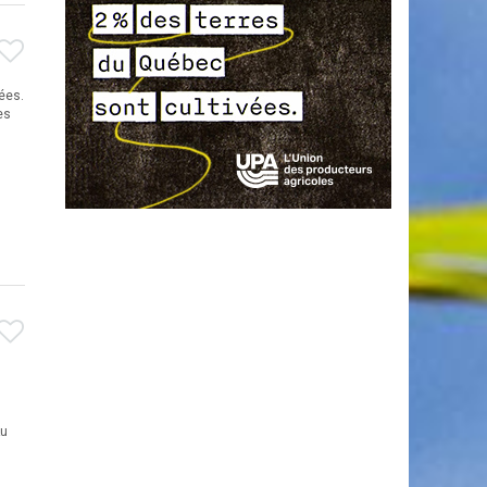
ées.
es
Au