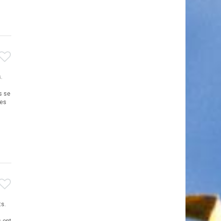
.
s se
les
ts.