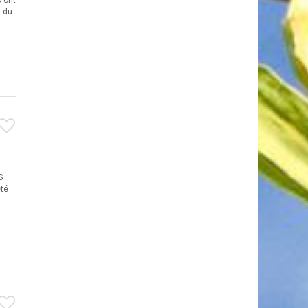
 ont
r du
S
été