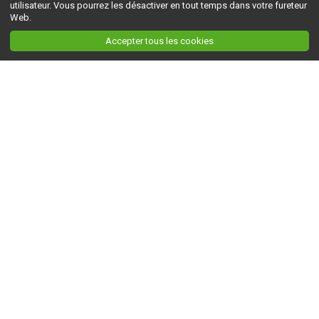
utilisateur. Vous pourrez les désactiver en tout temps dans votre fureteur
Web.
Accepter tous les cookies
Ceci est la version du site en
développement
. Pour la version en
production
, visitez ce
lien
.
AGRI-RÉSEAU
À propos d'Agri-Réseau
S'INFORMER
Politique éditoriale