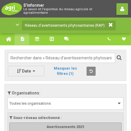
Réseau d’avertissements
S'informer
Le savoir et l'expertise du réseau agricole et
phytosanitaires (RAP)
agroalimentaire
Le savoir et l'expertise du réseau agricole et
Réseau d’avertissements phytosanitaires (RAP)
agroalimentaire
Masquer les
Date
filtres
(1)
Organisations:
Toutes les organisations
Sous-réseau sélectionné :
Avertissements 2021