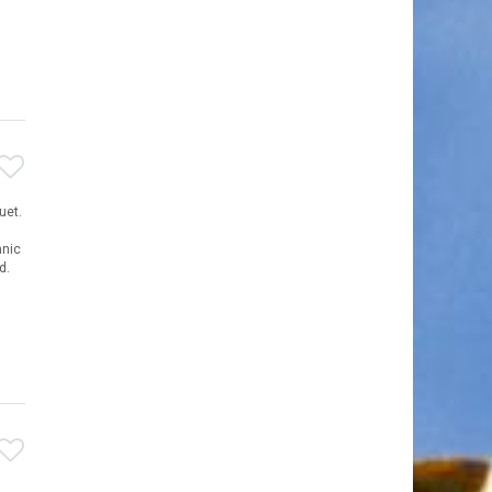
uet.
anic
d.