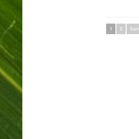
1
2
Suiv