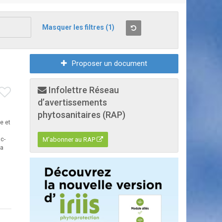
Masquer les filtres
(1)
Proposer un document
Infolettre Réseau
d’avertissements
phytosanitaires (RAP)
e et
c-
M'abonner au RAP
ia