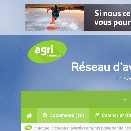
Réseau d’a
Le sa
Documents
(16)
Calendrier
(0
/
accueil réseau d’avertissements phytosanitaires