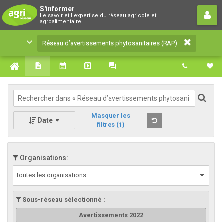
Réseau d’avertissements
S'informer
Le savoir et l'expertise du réseau agricole et
phytosanitaires (RAP)
agroalimentaire
Le savoir et l'expertise du réseau agricole et
Réseau d’avertissements phytosanitaires (RAP)
agroalimentaire
Masquer les
Date
filtres
(1)
Organisations:
Toutes les organisations
Sous-réseau sélectionné :
Avertissements 2022