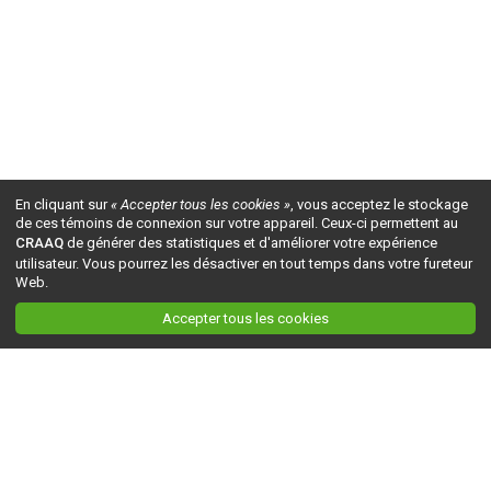
En cliquant sur
« Accepter tous les cookies »
, vous acceptez le stockage
de ces témoins de connexion sur votre appareil. Ceux-ci permettent au
CRAAQ
de générer des statistiques et d'améliorer votre expérience
utilisateur. Vous pourrez les désactiver en tout temps dans votre fureteur
Web.
Accepter tous les cookies
Ceci est la version du site en
développement
. Pour la version en
production
, visitez ce
lien
.