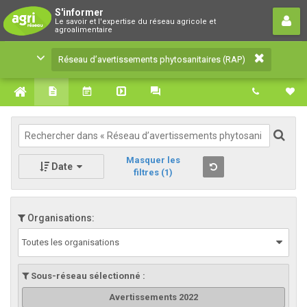
Réseau d’avertissements
S'informer
Le savoir et l'expertise du réseau agricole et
phytosanitaires (RAP)
agroalimentaire
Le savoir et l'expertise du réseau agricole et
Réseau d’avertissements phytosanitaires (RAP)
agroalimentaire
Masquer les
Date
filtres
(1)
Organisations:
Toutes les organisations
Sous-réseau sélectionné :
Avertissements 2022