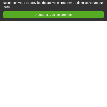
utilisateur. Vous pourrez les désactiver en tout temps dans votre fureteur
Web.
Accepter tous les cookies
Ceci est la version du site en
développement
. Pour la version en
production
, visitez ce
lien
.
AGRI-RÉSEAU
À propos d'Agri-Réseau
S'INFORMER