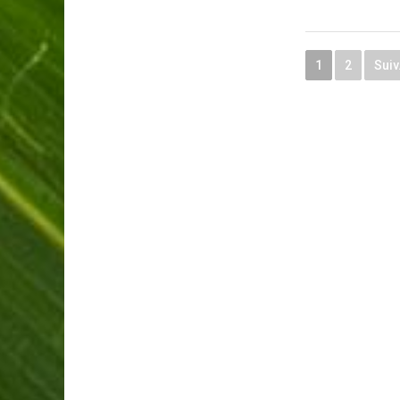
1
2
Suiv