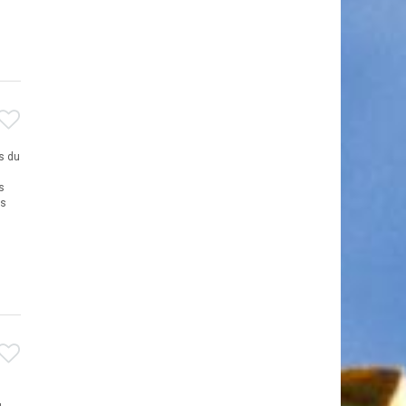
s du
s
es