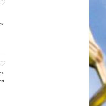
Les
les
ont