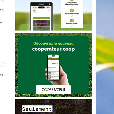
es.
es
es.
s