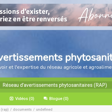
vertissements phytosanit
voir et l'expertise du réseau agricole et agroalime
Réseau d’avertissements phytosanitaires (RAP)
)
Vidéos
(0)
Blogue
(0)
 (rap)
/
documents
/
undefined