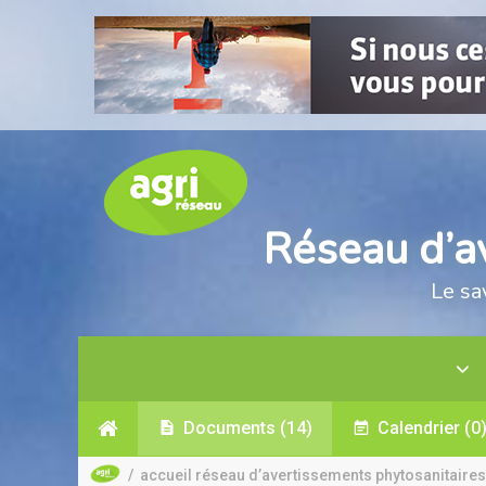
Réseau d’a
Le sa
Documents
(14)
Calendrier
(0
/
accueil réseau d’avertissements phytosanitaires