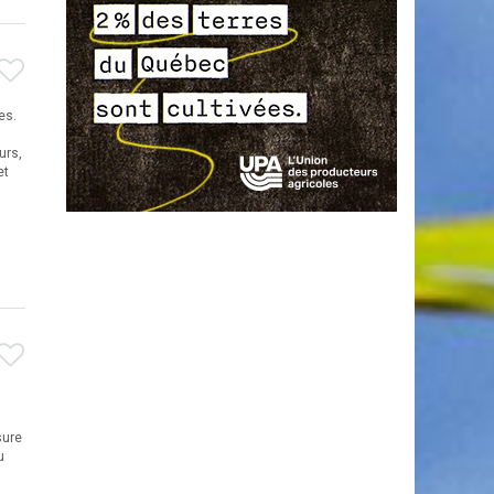
es.
urs,
et
sure
u