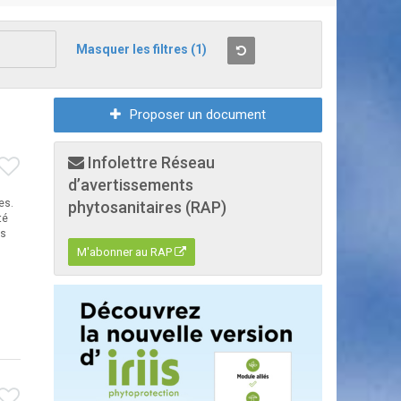
Masquer les filtres
(1)
Proposer un document
Infolettre Réseau
d’avertissements
ées.
phytosanitaires (RAP)
té
es
M'abonner au RAP