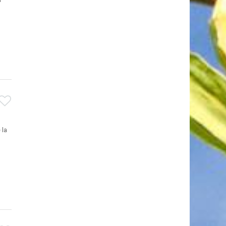
u
 la