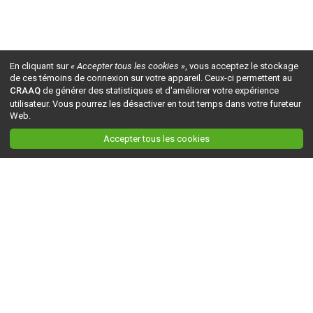
En cliquant sur
« Accepter tous les cookies »
, vous acceptez le stockage
de ces témoins de connexion sur votre appareil. Ceux-ci permettent au
CRAAQ
de générer des statistiques et d'améliorer votre expérience
utilisateur. Vous pourrez les désactiver en tout temps dans votre fureteur
Web.
Accepter tous les cookies
Ceci est la version du site en
développement
. Pour la version en
production
, visitez ce
lien
.