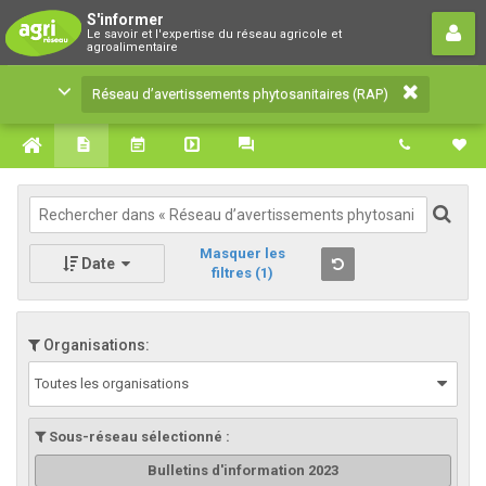
Réseau d’avertissements
S'informer
Le savoir et l'expertise du réseau agricole et
phytosanitaires (RAP)
agroalimentaire
Le savoir et l'expertise du réseau agricole et
Réseau d’avertissements phytosanitaires (RAP)
agroalimentaire
Masquer les
Date
filtres
(1)
Organisations:
Toutes les organisations
Sous-réseau sélectionné :
Bulletins d'information 2023