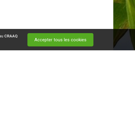
 au
CRAAQ
Accepter tous les cookies
 visitez ce
lien
.