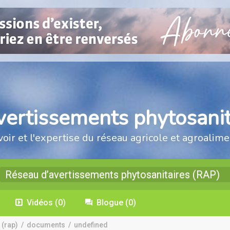
vertissements phytosanit
voir et l'expertise du réseau agricole et agroalime
Réseau d’avertissements phytosanitaires (RAP)
Vidéos
(0)
Blogue
(0)
 (rap)
/
documents
/
undefined