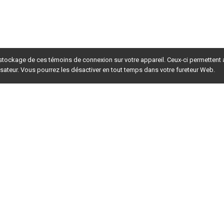
 stockage de ces témoins de connexion sur votre appareil. Ceux-ci permettent
lisateur. Vous pourrez les désactiver en tout temps dans votre fureteur Web.
rsion du site en
développement
. Pour la version en
production
,