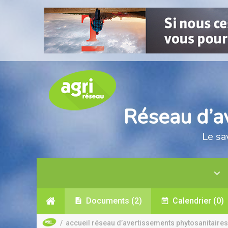
Réseau d’a
Le sa
Documents
(2)
Calendrier
(0)
/
accueil réseau d’avertissements phytosanitaires