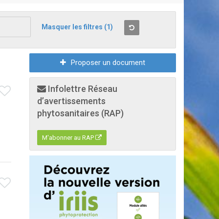
Masquer les filtres
(1)
Proposer un document
Infolettre Réseau
d’avertissements
phytosanitaires (RAP)
M'abonner au RAP