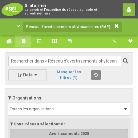
Réseau d’avertissements
S'informer
Le savoir et l'expertise du réseau agricole et
phytosanitaires (RAP)
agroalimentaire
Le savoir et l'expertise du réseau agricole et
Réseau d’avertissements phytosanitaires (RAP)
agroalimentaire
Masquer les
Date
filtres
(1)
Organisations:
Toutes les organisations
Sous-réseau sélectionné :
Avertissements 2023