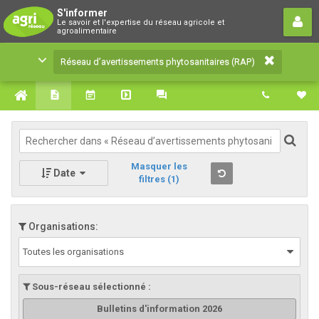
Réseau d’avertissements
S'informer
Le savoir et l'expertise du réseau agricole et
phytosanitaires (RAP)
agroalimentaire
Le savoir et l'expertise du réseau agricole et
Réseau d’avertissements phytosanitaires (RAP)
agroalimentaire
Masquer les
Date
filtres
(1)
Organisations:
Toutes les organisations
Sous-réseau sélectionné :
Bulletins d'information 2026