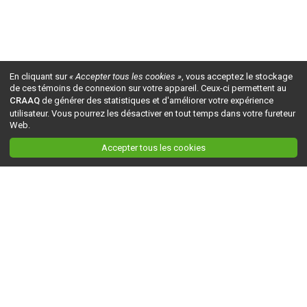
En cliquant sur
« Accepter tous les cookies »
, vous acceptez le stockage
de ces témoins de connexion sur votre appareil. Ceux-ci permettent au
CRAAQ
de générer des statistiques et d'améliorer votre expérience
utilisateur. Vous pourrez les désactiver en tout temps dans votre fureteur
Web.
Accepter tous les cookies
Ceci est la version du site en
développement
. Pour la version en
production
, visitez ce
lien
.