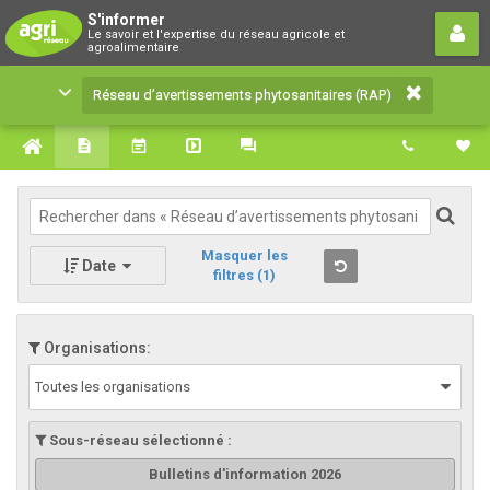
Réseau d’avertissements
S'informer
Le savoir et l'expertise du réseau agricole et
phytosanitaires (RAP)
agroalimentaire
Le savoir et l'expertise du réseau agricole et
Réseau d’avertissements phytosanitaires (RAP)
agroalimentaire
Masquer les
Date
filtres
(1)
Organisations:
Toutes les organisations
Sous-réseau sélectionné :
Bulletins d'information 2026