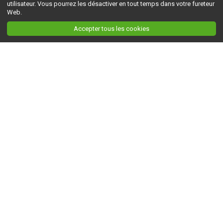
utilisateur. Vous pourrez les désactiver en tout temps dans votre fureteur
Web.
Accepter tous les cookies
Ceci est la version du site en
développement
. Pour la version en
production
, visitez ce
lien
.
AGRI-RÉSEAU
À propos d'Agri-Réseau
S'INFORMER
Politique éditoriale