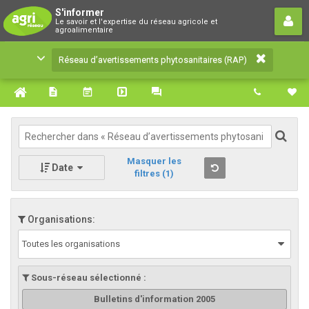
Réseau d’avertissements
S'informer
Le savoir et l'expertise du réseau agricole et
phytosanitaires (RAP)
agroalimentaire
Le savoir et l'expertise du réseau agricole et
Réseau d’avertissements phytosanitaires (RAP)
agroalimentaire
Masquer les
Date
filtres
(1)
Organisations:
Toutes les organisations
Sous-réseau sélectionné :
Bulletins d'information 2005